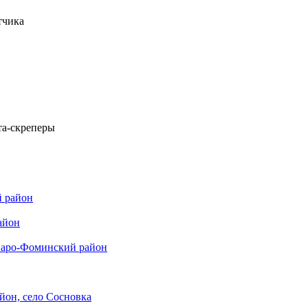
тчика
а-скреперы
й район
айон
Наро-Фоминский район
йон, село Сосновка