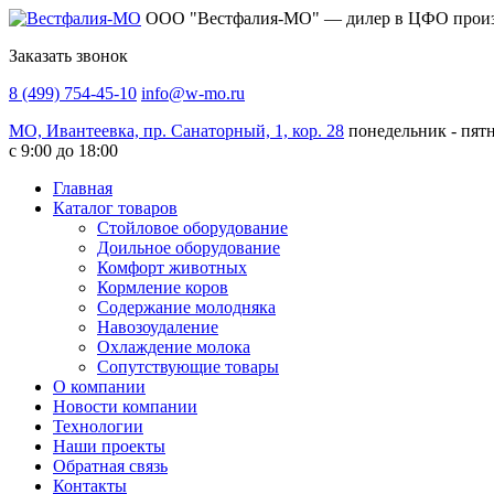
ООО "Вестфалия-МО" — дилер в ЦФО произво
Заказать звонок
8 (499) 754-45-10
info@w-mo.ru
МО, Ивантеевка, пр. Санаторный, 1, кор. 28
понедельник - пят
с 9:00 до 18:00
Главная
Каталог товаров
Стойловое оборудование
Доильное оборудование
Комфорт животных
Кормление коров
Содержание молодняка
Навозоудаление
Охлаждение молока
Сопутствующие товары
О компании
Новости компании
Технологии
Наши проекты
Обратная связь
Контакты