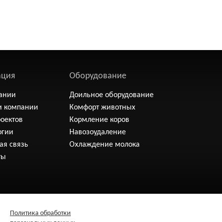
ация
Оборудование
ании
Доильное оборудование
и компании
Комфорт животных
роектов
Кормление коров
огии
Навозоудаление
ая связь
Охлаждение молока
ты
Политика обработки