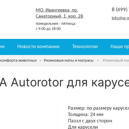
8 (499)
МО, Ивантеевка, пр.
Санаторный, 1, кор. 28
info@w-m
понедельник - пятница
с 9:00 до 18:00
ии
Новости компании
Технологии
Наши п
 комфорта животных
»
Резиновые маты и матрасы
»
Резиновый мат
 Autorotor для карус
Размер: по размеру карусе
Толщина: 24 мм
Паззл с двух сторон
Для карусели