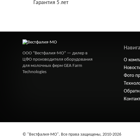
Гарантия 5 лет
Навиг
ООО "Вестфалия-МО" — дилер в
ЦФО производителя оборудования
О комп
для молочных ферм GEA Farm
Новост
Technologies
Фото п
Технол
Обратн
Контак
© "Вестфалия-МО". Все права защищены, 2010-2026